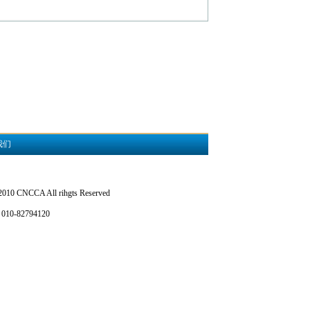
我们
CA All rihgts Reserved
82794120