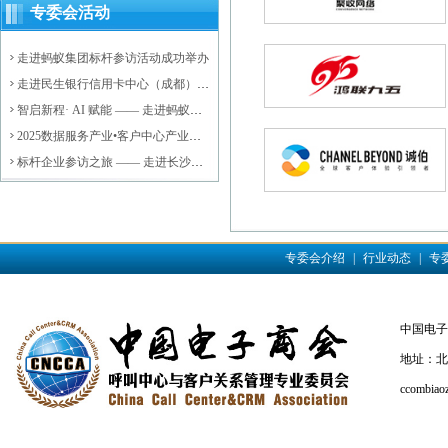
专委会活动
走进蚂蚁集团标杆参访活动成功举办
走进民生银行信用卡中心（成都）后
台运营中心标杆参访活动成功举办
智启新程· AI 赋能 —— 走进蚂蚁集
团，探索大模型驱动的数智未来活动
2025数据服务产业•客户中心产业高
圆满落幕
质量发展会议暨济阳区数据服务产业
标杆企业参访之旅 —— 走进长沙银
资源对接会成功举办
行活动圆满结束
专委会介绍
|
行业动态
|
专
中国电子商会
地址：北京
ccombiao