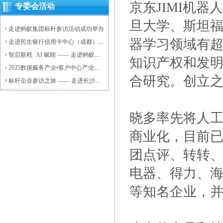
京东JIMI机
专委会活动
旦大学、斯坦
走进蚂蚁集团标杆参访活动成功举办
器学习领域有
走进民生银行信用卡中心（成都）后
台运营中心标杆参访活动成功举办
智启新程· AI 赋能 —— 走进蚂蚁集
知识产权和发
团，探索大模型驱动的数智未来活动
2025数据服务产业•客户中心产业高
圆满落幕
合研究。创立之
质量发展会议暨济阳区数据服务产业
标杆企业参访之旅 —— 走进长沙银
资源对接会成功举办
行活动圆满结束
晓多率先将人
商业化，目前
团点评、转转、
电器、得力、海
等知名企业，