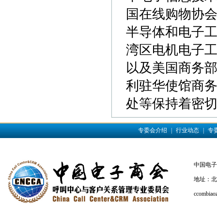
国在线购物协会(
半导体和电子工业
湾区电机电子工业
以及美国商务
利驻华使馆商
处等保持着密
专委会介绍
|
行业动态
|
专
中国电子商会
地址：北京
ccombiao