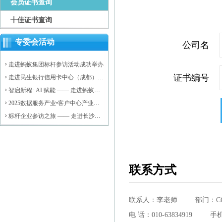
会员证书查询
十佳证书查询
专委会活动
公司名
走进蚂蚁集团标杆参访活动成功举办
证书编号
走进民生银行信用卡中心（成都）后
台运营中心标杆参访活动成功举办
智启新程· AI 赋能 —— 走进蚂蚁集
团，探索大模型驱动的数智未来活动
2025数据服务产业•客户中心产业高
圆满落幕
质量发展会议暨济阳区数据服务产业
标杆企业参访之旅 —— 走进长沙银
资源对接会成功举办
行活动圆满结束
联系方式
联系人：李老师 部门：CC
电 话：010-63834919 手机：